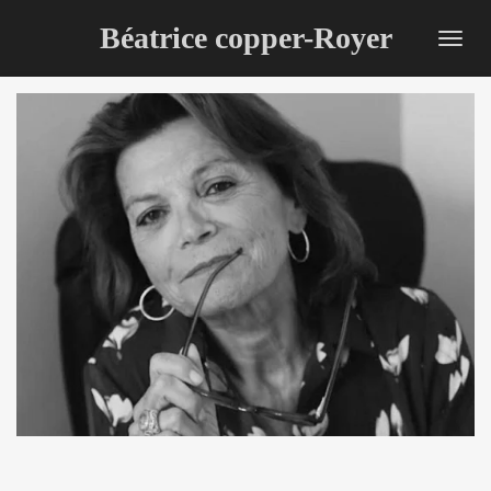
Passer
Béatrice copper-Royer
au
contenu
principal